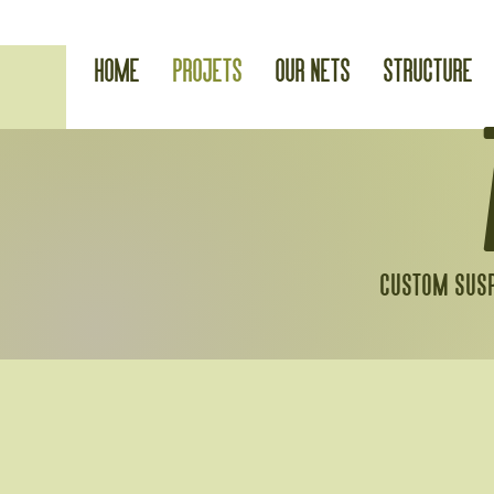
Home
Projets
Our nets
Structure
custom susp