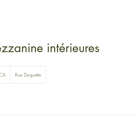
ezzanine intérieures
CA
Rue Duquette