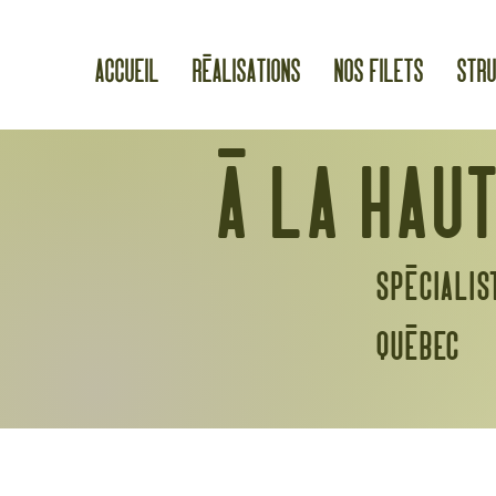
Accueil
Réalisations
Nos filets
Stru
À la haut
spécialis
québec